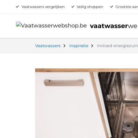
Vaatwassers vergelijken
Veilig shoppen
Grootste aan
vaatwasser
we
Vaatwassers
Inspiratie
Invloed energiezui