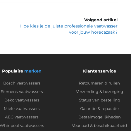
Volgend artikel
Hoe kies je de juiste professionele vaatwasser
voor jouw horecazaak?
Populaire
merken
Klantenservice
Bosch vaatwassers
Retourneren & ruilen
Siemens vaatwassers
Verzending & bezorging
Beko vaatwassers
Status van bestelling
Miele vaatwassers
Garantie & reparatie
AEG vaatwassers
Betaalmogelijkheden
Whirlpool vaatwassers
Voorraad & beschikbaarheid