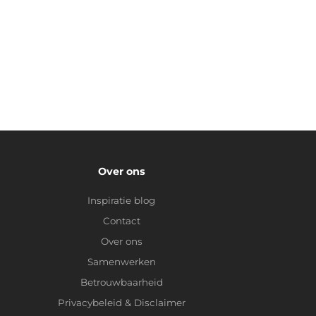
Over ons
Inspiratie blog
Contact
Over ons
Samenwerken
Betrouwbaarheid
Privacybeleid
&
Disclaimer