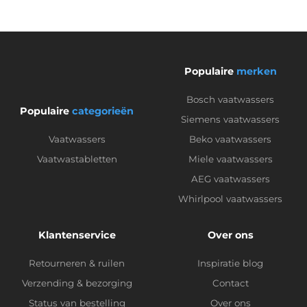
Populaire
merken
Bosch vaatwassers
Populaire
categorieën
Siemens vaatwassers
Vaatwassers
Beko vaatwassers
Vaatwastabletten
Miele vaatwassers
AEG vaatwassers
Whirlpool vaatwassers
Klantenservice
Over ons
Retourneren & ruilen
Inspiratie blog
Verzending & bezorging
Contact
Status van bestelling
Over ons